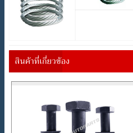
สินค้าที่เกี่ยวข้อง