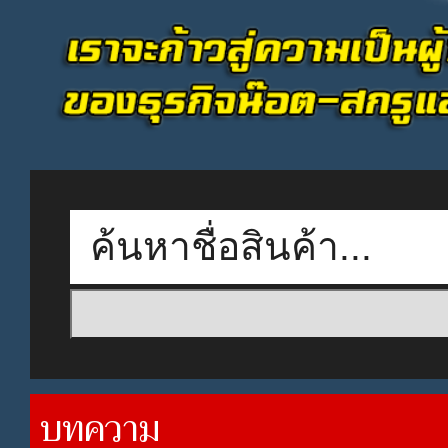
บทความ