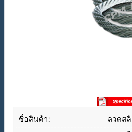
ชื่อสินค้า:
ลวดสล