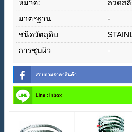
หมวด:
ลวดสลิง
มาตรฐาน
-
ชนิดวัตถุดิบ
STAIN
การชุบผิว
-
สอบถามราคาสินค้า
Line : Inbox