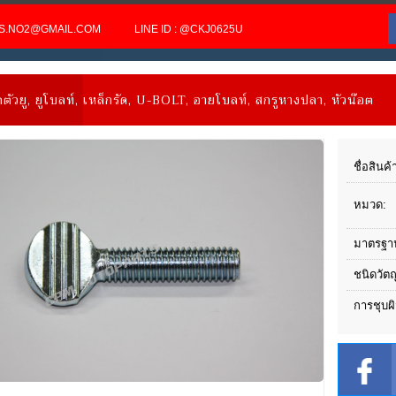
TS.NO2@GMAIL.COM
LINE ID : @CKJ0625U
ตตัวยู, ยูโบลท์, เหล็กรัด, U-BOLT, อายโบลท์, สกรูหางปลา, หัวน๊อต
ชื่อสินค้
หมวด:
มาตรฐา
ชนิดวัตถ
การชุบผิ