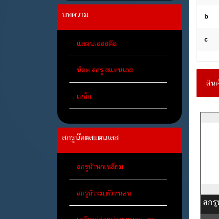
บทความ
b
c
แสตนเลสสตีล
น็อต สกรู สแตนเลส
สินค
เหล็ก
สกรูน๊อตสแตนเลส
สกรูหัวหกเหลี่ยม
สกรูหัวจม,ตัวหนอน