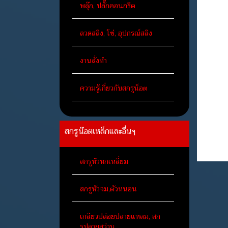
พลุ๊ก, ปลั๊กคอนกรีต
ลวดสลิง, โซ่, อุปกรณ์สลิง
งานสั่งทำ
ความรู้เกี่ยวกับสกรูน็อต
สกรูน๊อตเหล็กและอื่นๆ
สกรูหัวหกเหลี่ยม
สกรูหัวจม,ตัวหนอน
เกลียวปล่อยปลายแหลม, สก
รูปลายสว่าน