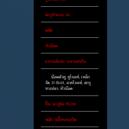
สกรูหัวแฉก, ผ่า
สตัด
หัวน๊อต
แหวนอีแปะ, แหวนสปริง
น๊อตตัวยู, ยูโบลท์, เหล็ก
รัด, U-Bolt, อายโบลท์, สกรู
หางปลา, หัวน๊อต
ปิ๊น, ตะปูยิง (รีเวท)
พลุ๊ก, ปลั๊กคอนกรีต