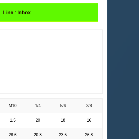
Line : Inbox
M10
1/4
5/6
3/8
1.5
20
18
16
26.6
20.3
23.5
26.8