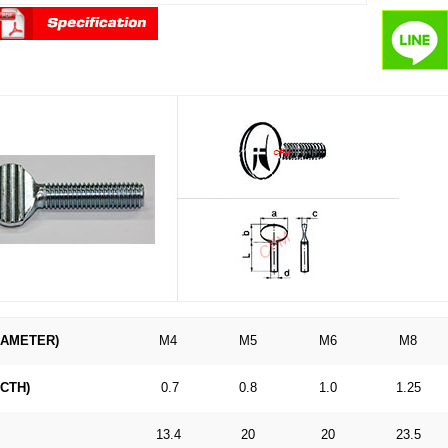
IAMETER)
M4
M5
M6
M8
ICTH)
0.7
0.8
1.0
1.25
13.4
20
20
23.5