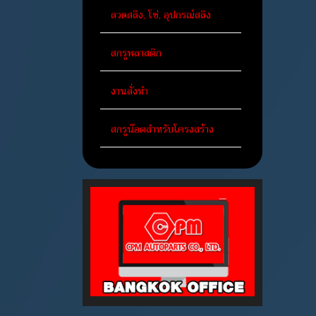
ลวดสลิง, โซ่, อุปกรณ์สลิง
สกรูพลาสติก
งานสั่งทำ
สกรูน๊อตสำหรับโครงสร้าง