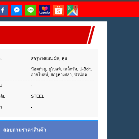
า:
สกรูหางแบน มิล, หุน
น๊อตตัวยู, ยูโบลท์, เหล็กรัด, U-Bolt,
อายโบลท์, สกรูหางปลา, หัวน๊อต
น
-
ุดิบ
STEEL
ว
-
สอบถามราคาสินค้า