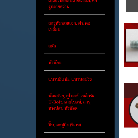
เกลียวปล่อยปลายแหลม, สก
รูปลายสว่าน
สกรูหัวกลมแฉก, ผ่า, คอ
เหลี่ยม
สตัด
หัวน๊อต
แหวนอีแปะ, แหวนสปริง
น๊อตตัวยู, ยูโบลท์, เหล็กรัด,
U-Bolt, อายโบลท์, สกรู
หางปลา, หัวน๊อต
ปิ๊น, ตะปูยิง (รีเวท)