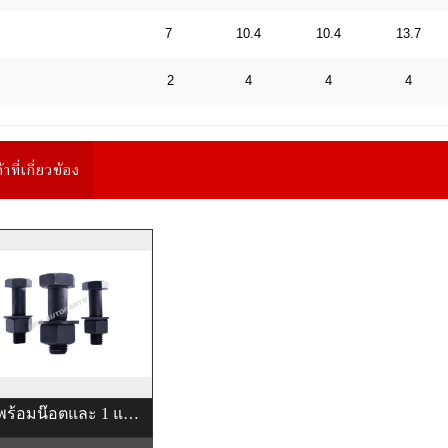
7
10.4
10.4
13.7
2
4
4
4
้าที่เกี่ยวข้อง
สกรูพร้อมน๊อตและ 1 แหวนอีแปะ “A325”